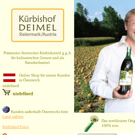
x
Prämiertes Steirisches Kürbiskernöl g.g.A.
für kulinarischen Genuss und als
Naturheilmittel.
Online Shop für unsere Kunden
in Österreich.
undefined
undefined
Kunden außerhalb Österreichs bitte
Land wählen
Kürbishof Fotos