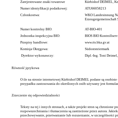
Zarejestrowane znaki towarowe
Kürbishof DEIMEL, Ke
Numer identyfikacji podatkowej:
ATU66058213
Członkostwa:
WKO Landesinnung Nah
Erzeugergemeinschaft 
Numer kontrolny BIO:
AT-BIO-401
Jednostka inspekcyjna BIO:
BIOS BIO Kontrollservi
Przepisy handlowe:
www.ris.bka.gv.at
Komisja Okręgowa:
Südoststeiermark
Dyrektor wykonawczy:
Dipl.-Ing. Toni Deimel,
Równość językowa
O ile na stronie internetowej Kürbishof DEIMEL podane są osobiste
przypadku zastosowania do określonych osób używany jest formular
Zrzeczenie się odpowiedzialności
Teksty na tej i innych stronach, a także projekt stron są chronione
rozpowszechniania i tłumaczenia są zastrzeżone przez autora. Jakie
przechowywanie, przetwarzanie lub rozszerzanie, w szczególności 