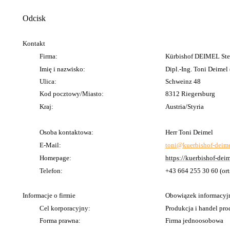
Odcisk
Kontakt
Firma:
Kürbishof DEIMEL Stei
Imię i nazwisko:
Dipl.-Ing. Toni Deimel 
Ulica:
Schweinz 48
Kod pocztowy/Miasto:
8312 Riegersburg
Kraj:
Austria/Styria
Osoba kontaktowa:
Herr Toni Deimel
E-Mail:
toni@kuerbishof-deime
Homepage:
https://kuerbishof-deim
Telefon:
+43 664 255 30 60 (ort
Informacje o firmie
Obowiązek informacyj
Cel korporacyjny:
Produkcja i handel pro
Forma prawna:
Firma jednoosobowa