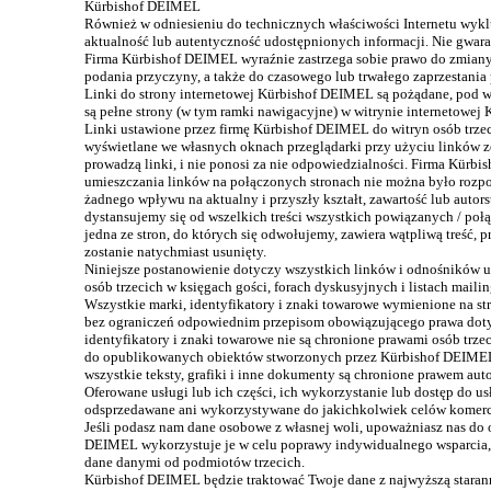
Kürbishof DEIMEL
Również w odniesieniu do technicznych właściwości Internetu wykl
aktualność lub autentyczność udostępnionych informacji. Nie gwarant
Firma Kürbishof DEIMEL wyraźnie zastrzega sobie prawo do zmiany 
podania przyczyny, a także do czasowego lub trwałego zaprzestania 
Linki do strony internetowej Kürbishof DEIMEL są pożądane, pod w
są pełne strony (w tym ramki nawigacyjne) w witrynie internetowe
Linki ustawione przez firmę Kürbishof DEIMEL do witryn osób trze
wyświetlane we własnych oknach przeglądarki przy użyciu linków zew
prowadzą linki, i nie ponosi za nie odpowiedzialności. Firma Kürb
umieszczania linków na połączonych stronach nie można było rozp
żadnego wpływu na aktualny i przyszły kształt, zawartość lub autor
dystansujemy się od wszelkich treści wszystkich powiązanych / połą
jedna ze stron, do których się odwołujemy, zawiera wątpliwą treść
zostanie natychmiast usunięty.
Niniejsze postanowienie dotyczy wszystkich linków i odnośników um
osób trzecich w księgach gości, forach dyskusyjnych i listach ma
Wszystkie marki, identyfikatory i znaki towarowe wymienione na str
bez ograniczeń odpowiednim przepisom obowiązującego prawa dotyc
identyfikatory i znaki towarowe nie są chronione prawami osób trze
do opublikowanych obiektów stworzonych przez Kürbishof DEIMEL
wszystkie teksty, grafiki i inne dokumenty są chronione prawem aut
Oferowane usługi lub ich części, ich wykorzystanie lub dostęp do 
odsprzedawane ani wykorzystywane do jakichkolwiek celów komer
Jeśli podasz nam dane osobowe z własnej woli, upoważniasz nas do 
DEIMEL wykorzystuje je w celu poprawy indywidualnego wsparcia, 
dane danymi od podmiotów trzecich.
Kürbishof DEIMEL będzie traktować Twoje dane z najwyższą staranno